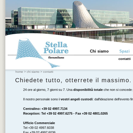
Chi siamo
Spazi
contatti
home
>
chi siamo
>
contatti
Chiedete tutto, otterrete il massimo.
24 ore al giorno, 7 giorni su 7. Una
disponibilità totale
che non si concede p
Il nostro personale sono
i vostri angeli custodi
: dall'ideazione dell'evento 
Centralino: +39 02 4997.7134
Reception: Tel +39 02 4997.6275 - Fax +39 02 4801.0265
Ufficio Commerciale
Tel +39 02 4997.6038
Fax +39 02 4997.6036